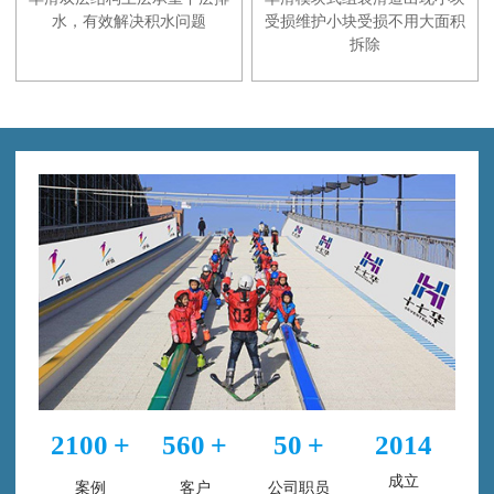
水，有效解决积水问题
受损维护小块受损不用大面积
拆除
+
+
+
2100
560
50
2014
成立
案例
客户
公司职员